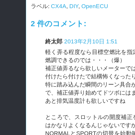
ラベル:
CX4A
,
DIY
,
OpenECU
2 件のコメント:
終太郎
2013年2月10日 1:51
軽く弄る程度なら目標空燃比を指
燃調できるのでは・・・（爆）
補正値弄るなら欲しいメーターで
付けたら付けたで結構怖くなった
特に踏み込んだ瞬間のリーン具合
で、補正値弄り始めてドツボには
あと排気温度計も欲しいですね
ところで、スロットルの開度補正
はかなりよくなるんじゃないです
NORMALとSPORTの切替を