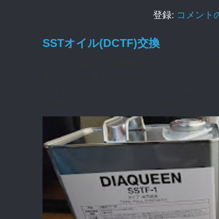
登録:
コメントの投
SSTオイル(DCTF)交換
ウチのCX4A、75000Km走行していて
事にした。 某ショップでSSTオイル5.5L
出されてたんで、ショップ交換を考えてい
でDIYでやることにした。 必要なもの...