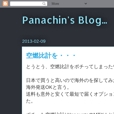
Panachin's Blog...
2013-02-09
空燃比計を・・・
とうとう、空燃比計をポチってしまった^
日本で買うと高いので海外のを探してみたと
海外発送OKと言う。
送料も意外と安くて最短で届くオプション
た。