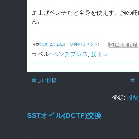
足上げベンチだと全身を使えず、胸の筋
ん。
時刻:
8月 27, 2014
0 件のコメント:
ラベル:
ベンチプレス
,
筋トレ
新しい投稿
ホ
登録:
投稿 
SSTオイル(DCTF)交換
ウチのCX4A、75000Km走行していて
事にした。 某ショップでSSTオイル5.5L