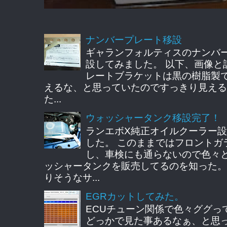
ナンバープレート移設
ギャランフォルティスのナンバ
設してみました。 以下、画像と
レートブラケットは黒の樹脂製
えるな、と思っていたのですっきり見える
た...
ウォッシャータンク移設完了！
ランエボX純正オイルクーラー
した。 このままではフロントガ
し、車検にも通らないので色々
ッシャータンクを販売してるのを知った。
りそうなサ...
EGRカットしてみた。
ECUチューン関係で色々ググっ
どっかで見た事あるなぁ、と思ってE