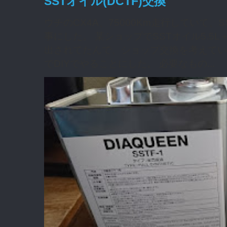
SSTオイル(DCTF)交換
ウチのCX4A、75000Km走行していて
事にした。 某ショップでSSTオイル5.5L
出されてたんで、ショップ交換を考えてい
でDIYでやることにした。 必要なもの...