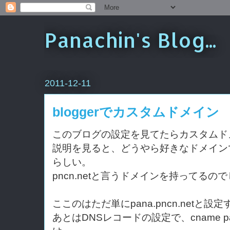
Panachin's Blog...
2011-12-11
bloggerでカスタムドメイン
このブログの設定を見てたらカスタムド
説明を見ると、どうやら好きなドメイン
らしい。
pncn.netと言うドメインを持ってる
ここのはただ単にpana.pncn.netと設
あとはDNSレコードの設定で、cname pana