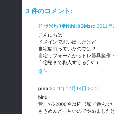
3 件のコメント:
ﾀﾞｰｸｼﾐﾁｮｺ◆NthH0BMzrc
2011年
こんにちは。
ドメインで思い出したけど
自宅鯖持っていたのでは？
自宅リフォームからトレ器具製作
自宅鯖まで職人すぐる(ﾟ∀ﾟ)
返信
pina
2011年12月14日 20:11
bind?
昔、ｳｨﾝ2000やﾌｪﾄﾞｰﾗ鯖で遊
もうめんどっちいのでやめました