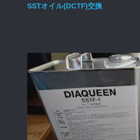
SSTオイル(DCTF)交換
ウチのCX4A、75000Km走行していて
事にした。 某ショップでSSTオイル5.5L
出されてたんで、ショップ交換を考えてい
でDIYでやることにした。 必要なもの...