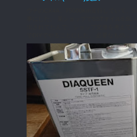
ウチのCX4A、75000Km走行していて
事にした。 某ショップでSSTオイル5.5L
出されてたんで、ショップ交換を考えてい
でDIYでやることにした。 必要なもの...