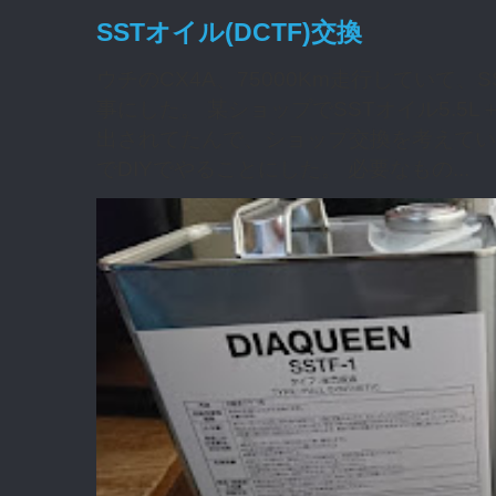
SSTオイル(DCTF)交換
ウチのCX4A、75000Km走行していて
事にした。 某ショップでSSTオイル5.5L
出されてたんで、ショップ交換を考えてい
でDIYでやることにした。 必要なもの...