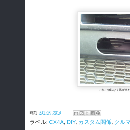
これで無駄なく風が当
時刻:
5月 03, 2014
ラベル:
CX4A
,
DIY
,
カスタム関係
,
クル