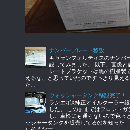
ナンバープレート移設
ギャランフォルティスのナンバ
設してみました。 以下、画像と
レートブラケットは黒の樹脂製
えるな、と思っていたのですっきり見える
た...
ウォッシャータンク移設完了！
ランエボX純正オイルクーラー
した。 このままではフロントガ
し、車検にも通らないので色々
ッシャータンクを販売してるのを知った。
りそうなサ...