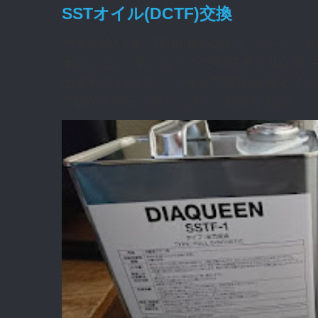
SSTオイル(DCTF)交換
ウチのCX4A、75000Km走行していて
事にした。 某ショップでSSTオイル5.5L
出されてたんで、ショップ交換を考えてい
でDIYでやることにした。 必要なもの...