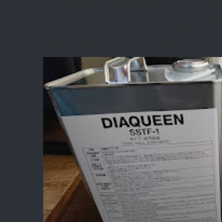
ウチのCX4A、75000Km走行していて
事にした。 某ショップでSSTオイル5.5L
出されてたんで、ショップ交換を考えてい
でDIYでやることにした。 必要なもの...