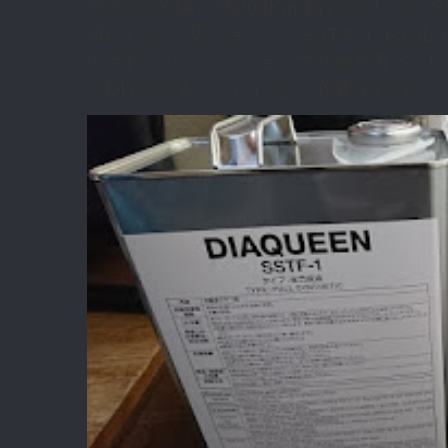
ウチのCX4A、75000Km走行していて
事にした。 某ショップでSSTオイル5.5L
出されてたんで、ショップ交換を考えてい
でDIYでやることにした。 必要なもの...